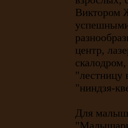
Виктором 
успешными 
разнообраз
центр, лазе
скалодром,
"лестницу 
"ниндзя-кве
Для малыше
"Малышари