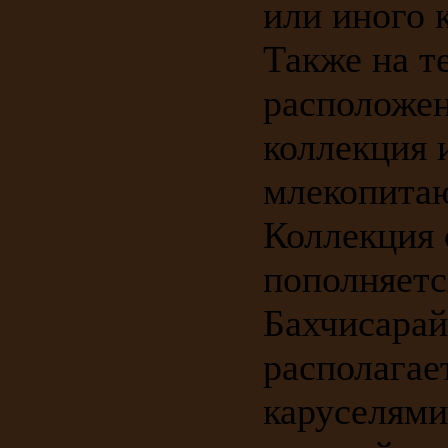
или иного 
Также на т
расположен
коллекция 
млекопитаю
Коллекция 
пополняетс
Бахчисарай
располагае
каруселями