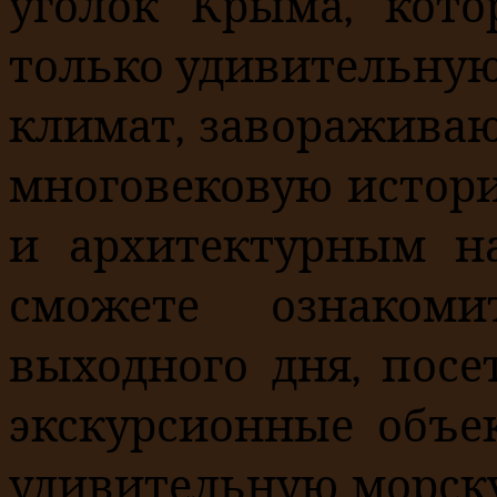
уголок Крыма, кото
только удивительную
климат, заворажива
многовековую истор
и архитектурным н
сможете ознаком
выходного дня, пос
экскурсионные объе
удивительную морску