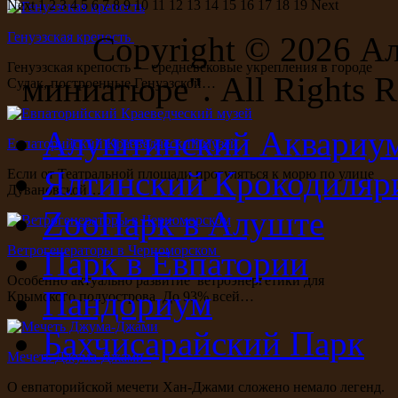
Next
1
2
3
4
5
6
7
8
9
10
11
12
13
14
15
16
17
18
19
Next
Генуэзская крепость
Copyright ©
2026 А
Генуэзская крепость — средневековые укрепления в городе
миниатюре". All Rights R
Судак, построенные Генуэзской…
Алуштинский Аквариу
Евпаторийский Краеведческий музей
Ялтинский Крокодиляр
Если от Театральной площади прогуляться к морю по улице
Дувановской…
ZooПарк в Алуште
Ветрогенераторы в Черноморском
Парк в Евпатории
Особенно актуально развитие ветроэнергетики для
Пандориум
Крымского полуострова. До 93% всей…
Бахчисарайский Парк
Мечеть Джума-Джами
О евпаторийской мечети Хан-Джами сложено немало легенд.