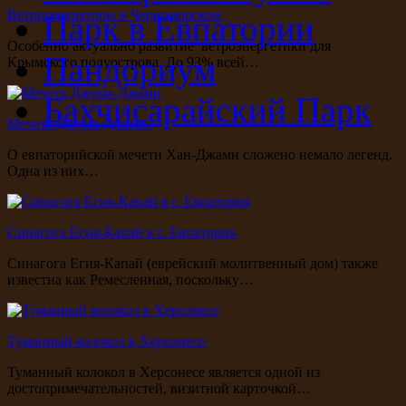
Ветрогенераторы в Черноморском
Парк в Евпатории
Особенно актуально развитие ветроэнергетики для
Пандориум
Крымского полуострова. До 93% всей…
Бахчисарайский Парк
Мечеть Джума-Джами
О евпаторийской мечети Хан-Джами сложено немало легенд.
Одна из них…
Синагога Егия-Капай в г. Евпатория
Синагога Егия-Капай (еврейский молитвенный дом) также
известна как Ремесленная, поскольку…
Туманный колокол в Херсонесе
Туманный колокол в Херсонесе является одной из
достопримечательностей, визитной карточкой…