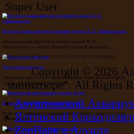
Super User
Национальная картинная галерея имени И. К. Айвазовского
Национальная картинная галерея имени И. К.
Айвазовского — музей маринистической живописи,…
Next
1
2
3
4
5
6
7
8
9
10
11
12
13
14
15
16
17
18
19
Next
Генуэзская крепость
Copyright ©
2026 А
Генуэзская крепость — средневековые укрепления в городе
миниатюре". All Rights R
Судак, построенные Генуэзской…
Алуштинский Аквариу
Евпаторийский Краеведческий музей
Ялтинский Крокодиляр
Если от Театральной площади прогуляться к морю по улице
Дувановской…
ZooПарк в Алуште