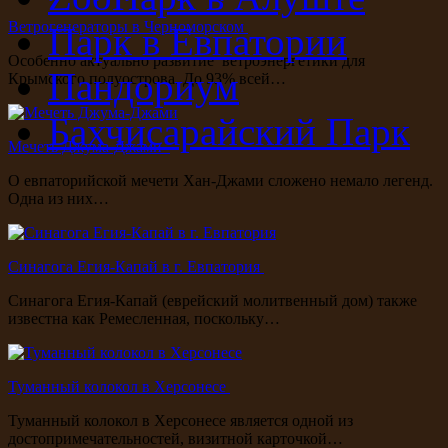
Ветрогенераторы в Черноморском
Парк в Евпатории
Особенно актуально развитие ветроэнергетики для
Пандориум
Крымского полуострова. До 93% всей…
Бахчисарайский Парк
Мечеть Джума-Джами
О евпаторийской мечети Хан-Джами сложено немало легенд.
Одна из них…
Синагога Егия-Капай в г. Евпатория
Синагога Егия-Капай (еврейский молитвенный дом) также
известна как Ремесленная, поскольку…
Туманный колокол в Херсонесе
Туманный колокол в Херсонесе является одной из
достопримечательностей, визитной карточкой…