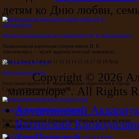
детям ко Дню любви, семь
Национальная картинная галерея имени И. К. Айвазовского
Национальная картинная галерея имени И. К.
Айвазовского — музей маринистической живописи,…
Next
1
2
3
4
5
6
7
8
9
10
11
12
13
14
15
16
17
18
19
Next
Генуэзская крепость
Copyright ©
2026 А
Генуэзская крепость — средневековые укрепления в городе
миниатюре". All Rights R
Судак, построенные Генуэзской…
Алуштинский Аквариу
Евпаторийский Краеведческий музей
Ялтинский Крокодиляр
Если от Театральной площади прогуляться к морю по улице
Дувановской…
ZooПарк в Алуште