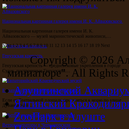
Национальная картинная галерея имени И. К. Айвазовского
Национальная картинная галерея имени И. К.
Айвазовского — музей маринистической живописи,…
Next
1
2
3
4
5
6
7
8
9
10
11
12
13
14
15
16
17
18
19
Next
Генуэзская крепость
Copyright ©
2026 А
Генуэзская крепость — средневековые укрепления в городе
миниатюре". All Rights R
Судак, построенные Генуэзской…
Алуштинский Аквариу
Евпаторийский Краеведческий музей
Ялтинский Крокодиляр
Если от Театральной площади прогуляться к морю по улице
Дувановской…
ZooПарк в Алуште
Ветрогенераторы в Черноморском