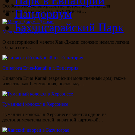
Парк в Евпатории
Особенно актуально развитие ветроэнергетики для
Пандориум
Крымского полуострова. До 93% всей…
Бахчисарайский Парк
Мечеть Джума-Джами
О евпаторийской мечети Хан-Джами сложено немало легенд.
Одна из них…
Синагога Егия-Капай в г. Евпатория
Синагога Егия-Капай (еврейский молитвенный дом) также
известна как Ремесленная, поскольку…
Туманный колокол в Херсонесе
Туманный колокол в Херсонесе является одной из
достопримечательностей, визитной карточкой…