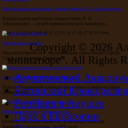
Национальная картинная галерея имени И. К. Айвазовского
Национальная картинная галерея имени И. К.
Айвазовского — музей маринистической живописи,…
Next
1
2
3
4
5
6
7
8
9
10
11
12
13
14
15
16
17
18
19
Next
Генуэзская крепость
Copyright ©
2026 А
Генуэзская крепость — средневековые укрепления в городе
миниатюре". All Rights R
Судак, построенные Генуэзской…
Алуштинский Аквариу
Евпаторийский Краеведческий музей
Ялтинский Крокодиляр
Если от Театральной площади прогуляться к морю по улице
Дувановской…
ZooПарк в Алуште
Ветрогенераторы в Черноморском
Парк в Евпатории
Особенно актуально развитие ветроэнергетики для
Крымского полуострова. До 93% всей…