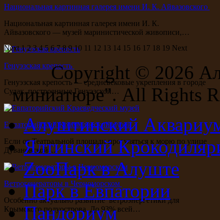
Национальная картинная галерея имени И. К. Айвазовского
Национальная картинная галерея имени И. К.
Айвазовского — музей маринистической живописи,…
Next
1
2
3
4
5
6
7
8
9
10
11
12
13
14
15
16
17
18
19
Next
Генуэзская крепость
Copyright ©
2026 А
Генуэзская крепость — средневековые укрепления в городе
миниатюре". All Rights R
Судак, построенные Генуэзской…
Алуштинский Аквариу
Евпаторийский Краеведческий музей
Ялтинский Крокодиляр
Если от Театральной площади прогуляться к морю по улице
Дувановской…
ZooПарк в Алуште
Ветрогенераторы в Черноморском
Парк в Евпатории
Особенно актуально развитие ветроэнергетики для
Пандориум
Крымского полуострова. До 93% всей…