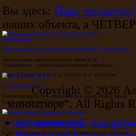
Вы здесь:
Парк миниатюр
наших объекта, а ЧЕТВ
Национальная картинная галерея имени И. К. Айвазовского
Национальная картинная галерея имени И. К.
Айвазовского — музей маринистической живописи,…
Next
1
2
3
4
5
6
7
8
9
10
11
12
13
14
15
16
17
18
19
Next
Генуэзская крепость
Copyright ©
2026 А
Генуэзская крепость — средневековые укрепления в городе
миниатюре". All Rights R
Судак, построенные Генуэзской…
Алуштинский Аквариу
Евпаторийский Краеведческий музей
Ялтинский Крокодиляр
Если от Театральной площади прогуляться к морю по улице