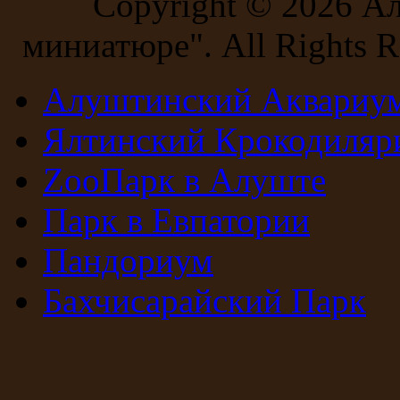
Copyright ©
2026 А
миниатюре". All Rights R
Алуштинский Аквариу
Ялтинский Крокодиляр
ZooПарк в Алуште
Парк в Евпатории
Пандориум
Бахчисарайский Парк