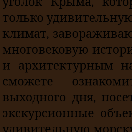
уголок Крыма, кото
только удивительную
климат, заворажива
многовековую истор
и архитектурным н
сможете ознаком
выходного дня, пос
экскурсионные объе
удивительную морску