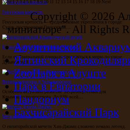
Next
1
2
3
4
5
6
7
8
9
10
11
12
13
14
15
16
17
18
19
Next
Генуэзская крепость
Copyright ©
2026 А
Генуэзская крепость — средневековые укрепления в городе
миниатюре". All Rights R
Судак, построенные Генуэзской…
Алуштинский Аквариу
Евпаторийский Краеведческий музей
Ялтинский Крокодиляр
Если от Театральной площади прогуляться к морю по улице
Дувановской…
ZooПарк в Алуште
Ветрогенераторы в Черноморском
Парк в Евпатории
Особенно актуально развитие ветроэнергетики для
Пандориум
Крымского полуострова. До 93% всей…
Бахчисарайский Парк
Мечеть Джума-Джами
О евпаторийской мечети Хан-Джами сложено немало легенд.