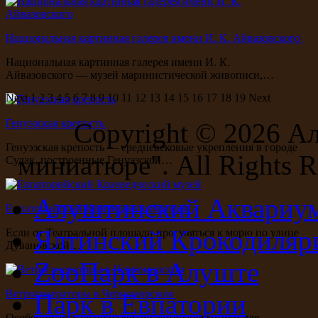
Национальная картинная галерея имени И. К. Айвазовского
Национальная картинная галерея имени И. К.
Айвазовского — музей маринистической живописи,…
Next
1
2
3
4
5
6
7
8
9
10
11
12
13
14
15
16
17
18
19
Next
Генуэзская крепость
Copyright ©
2026 А
Генуэзская крепость — средневековые укрепления в городе
миниатюре". All Rights R
Судак, построенные Генуэзской…
Алуштинский Аквариу
Евпаторийский Краеведческий музей
Ялтинский Крокодиляр
Если от Театральной площади прогуляться к морю по улице
Дувановской…
ZooПарк в Алуште
Ветрогенераторы в Черноморском
Парк в Евпатории
Особенно актуально развитие ветроэнергетики для