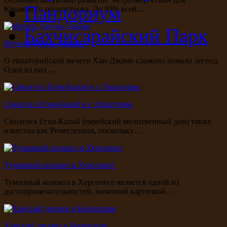
Пандориум
Крымского полуострова. До 93% всей…
Бахчисарайский Парк
Мечеть Джума-Джами
О евпаторийской мечети Хан-Джами сложено немало легенд.
Одна из них…
Синагога Егия-Капай в г. Евпатория
Синагога Егия-Капай (еврейский молитвенный дом) также
известна как Ремесленная, поскольку…
Туманный колокол в Херсонесе
Туманный колокол в Херсонесе является одной из
достопримечательностей, визитной карточкой…
Ханский дворец в Бахчисарае