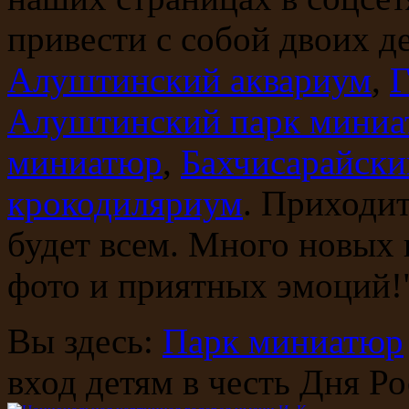
привести с собой двоих д
Алуштинский аквариум
,
Г
Алуштинский парк мини
миниатюр
,
Бахчисарайски
крокодиляриум
. Приходит
будет всем. Много новых
фото и приятных эмоций!
Вы здесь:
Парк миниатюр
вход детям в честь Дня Р