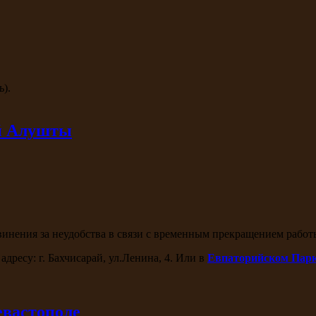
ь).
ей Алушты
нения за неудобства в связи с временным прекращением работ
адресу: г. Бахчисарай, ул.Ленина, 4. Или в
Евпаторийском Пар
евастополе