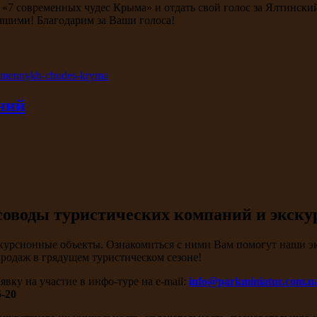
«7 современных чудес Крыма» и отдать свой голос за Ялтинск
чшими! Благодарим за Ваши голоса!
vremennykh-chudes-kryma
ний
оводы туристических компаний и экску
курсионные объекты. Ознакомиться с ними Вам помогут наши эк
родаж в грядущем туристическом сезоне!
вку на участие в инфо-туре на e-mail:
info@parkminiatur.com.u
5-20