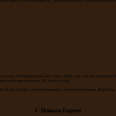
чувствуете их уникальность, увлекательность, познавательную 
вогодние! Неприятности тают сами собой, как снег на ладошках!
ествляет желания все 365 дней в году!
улы были для Вас увлекательными и познавательными. Ждем Вас 
С Новым Годом!