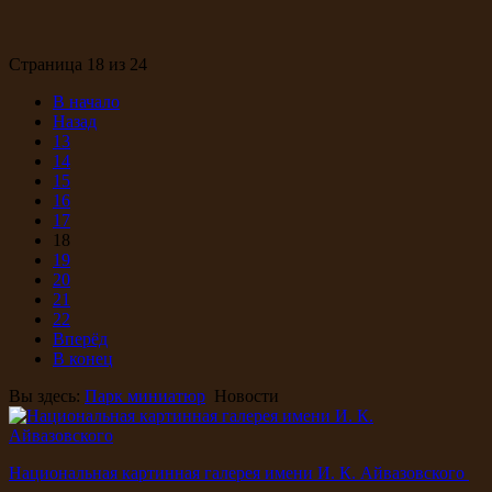
Страница 18 из 24
В начало
Назад
13
14
15
16
17
18
19
20
21
22
Вперёд
В конец
Вы здесь:
Парк миниатюр
Новости
Национальная картинная галерея имени И. К. Айвазовского