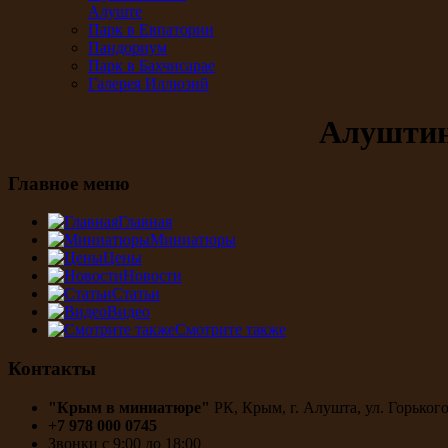
Алуште
Парк в Евпатории
Пандориум
Парк в Бахчисарае
Галерея Иллюзий
Алуштин
Главное меню
Главная
Миниатюры
Цены
Новости
Статьи
Видео
Смотрите также
Контакты
"Крым в миниатюре"
РК, Крым, г. Алушта, ул. Горького
+7 978 000 0745
Звонки с 9:00 до 18:00