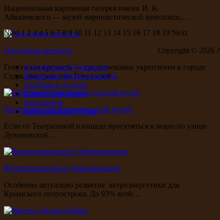
Национальная картинная галерея имени И. К.
Айвазовского — музей маринистической живописи,…
Next
1
2
3
4
5
6
7
8
9
10
11
12
13
14
15
16
17
18
19
Next
Генуэзская крепость
Copyright ©
2026 
Генуэзская крепость — средневековые укрепления в городе
Алуштинский Аквариум
Судак, построенные Генуэзской…
Ялтинский Крокодиляриум
ZooПарк в Алуште
Парк в Евпатории
Пандориум
Евпаторийский Краеведческий музей
Бахчисарайский Парк
Если от Театральной площади прогуляться к морю по улице
Дувановской…
Ветрогенераторы в Черноморском
Особенно актуально развитие ветроэнергетики для
Крымского полуострова. До 93% всей…