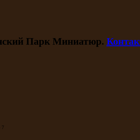
ский Парк Миниатюр.
Конта
 7