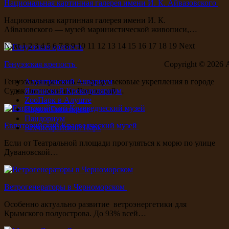
Национальная картинная галерея имени И. К. Айвазовского
Национальная картинная галерея имени И. К.
Айвазовского — музей маринистической живописи,…
Next
1
2
3
4
5
6
7
8
9
10
11
12
13
14
15
16
17
18
19
Next
Генуэзская крепость
Copyright ©
2026 
Генуэзская крепость — средневековые укрепления в городе
Алуштинский Аквариум
Судак, построенные Генуэзской…
Ялтинский Крокодиляриум
ZooПарк в Алуште
Парк в Евпатории
Пандориум
Евпаторийский Краеведческий музей
Бахчисарайский Парк
Если от Театральной площади прогуляться к морю по улице
Дувановской…
Ветрогенераторы в Черноморском
Особенно актуально развитие ветроэнергетики для
Крымского полуострова. До 93% всей…