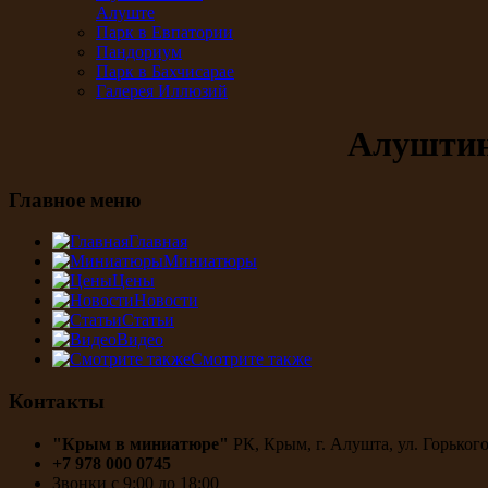
Алуште
Парк в Евпатории
Пандориум
Парк в Бахчисарае
Галерея Иллюзий
Алуштин
Главное меню
Главная
Миниатюры
Цены
Новости
Статьи
Видео
Смотрите также
Контакты
"Крым в миниатюре"
РК, Крым, г. Алушта, ул. Горького
+7 978 000 0745
Звонки с 9:00 до 18:00