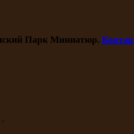
ский Парк Миниатюр.
Конта
 7