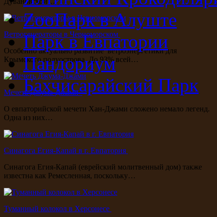
Дувановской…
ZooПарк в Алуште
Ветрогенераторы в Черноморском
Парк в Евпатории
Особенно актуально развитие ветроэнергетики для
Пандориум
Крымского полуострова. До 93% всей…
Бахчисарайский Парк
Мечеть Джума-Джами
О евпаторийской мечети Хан-Джами сложено немало легенд.
Одна из них…
Синагога Егия-Капай в г. Евпатория
Синагога Егия-Капай (еврейский молитвенный дом) также
известна как Ремесленная, поскольку…
Туманный колокол в Херсонесе