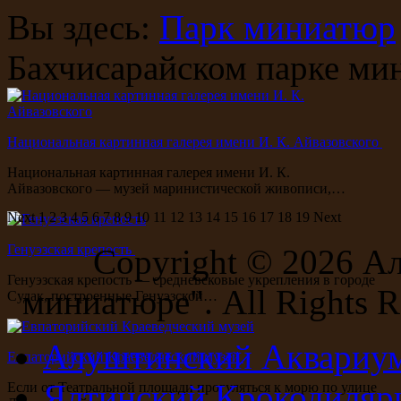
Вы здесь:
Парк миниатюр
Бахчисарайском парке ми
Национальная картинная галерея имени И. К. Айвазовского
Национальная картинная галерея имени И. К.
Айвазовского — музей маринистической живописи,…
Next
1
2
3
4
5
6
7
8
9
10
11
12
13
14
15
16
17
18
19
Next
Генуэзская крепость
Copyright ©
2026 А
Генуэзская крепость — средневековые укрепления в городе
миниатюре". All Rights R
Судак, построенные Генуэзской…
Алуштинский Аквариу
Евпаторийский Краеведческий музей
Ялтинский Крокодиляр
Если от Театральной площади прогуляться к морю по улице