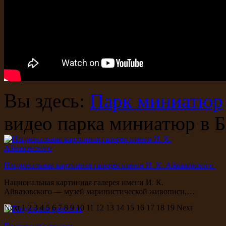
Вы здесь:
Парк миниатюр
видео парка миниатюр в Б
Национальная картинная галерея имени И. К. Айвазовского
Национальная картинная галерея имени И. К.
Айвазовского — музей маринистической живописи,…
Next
1
2
3
4
5
6
7
8
9
10
11
12
13
14
15
16
17
18
19
Next
Генуэзская крепость