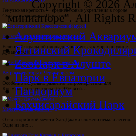
Copyright ©
2026 А
Генуэзская крепость — средневековые укрепления в городе
миниатюре". All Rights R
Судак, построенные Генуэзской…
Алуштинский Аквариу
Евпаторийский Краеведческий музей
Ялтинский Крокодиляр
Если от Театральной площади прогуляться к морю по улице
Дувановской…
ZooПарк в Алуште
Ветрогенераторы в Черноморском
Парк в Евпатории
Особенно актуально развитие ветроэнергетики для
Пандориум
Крымского полуострова. До 93% всей…
Бахчисарайский Парк
Мечеть Джума-Джами
О евпаторийской мечети Хан-Джами сложено немало легенд.
Одна из них…