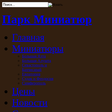
Парк Миниатюр
Главная
Миниатюры
Большая Ялта
Большая Алушта
Севастополь и
Бахчисарай
Евпатория
Судак и Феодосия
Симферополь
Цены
Новости