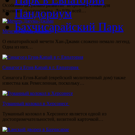
Особенно актуально развитие ветроэнергетики для
Пандориум
Крымского полуострова. До 93% всей…
Бахчисарайский Парк
Мечеть Джума-Джами
О евпаторийской мечети Хан-Джами сложено немало легенд.
Одна из них…
Синагога Егия-Капай в г. Евпатория
Синагога Егия-Капай (еврейский молитвенный дом) также
известна как Ремесленная, поскольку…
Туманный колокол в Херсонесе
Туманный колокол в Херсонесе является одной из
достопримечательностей, визитной карточкой…