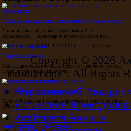
Национальная картинная галерея имени И. К. Айвазовского
Национальная картинная галерея имени И. К.
Айвазовского — музей маринистической живописи,…
Next
1
2
3
4
5
6
7
8
9
10
11
12
13
14
15
16
17
18
19
Next
Генуэзская крепость
Copyright ©
2026 А
Генуэзская крепость — средневековые укрепления в городе
миниатюре". All Rights R
Судак, построенные Генуэзской…
Алуштинский Аквариу
Евпаторийский Краеведческий музей
Ялтинский Крокодиляр
Если от Театральной площади прогуляться к морю по улице
Дувановской…
ZooПарк в Алуште
Ветрогенераторы в Черноморском
Парк в Евпатории