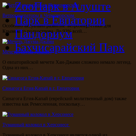
ZooПарк в Алуште
Ветрогенераторы в Черноморском
Парк в Евпатории
Особенно актуально развитие ветроэнергетики для
Пандориум
Крымского полуострова. До 93% всей…
Бахчисарайский Парк
Мечеть Джума-Джами
О евпаторийской мечети Хан-Джами сложено немало легенд.
Одна из них…
Синагога Егия-Капай в г. Евпатория
Синагога Егия-Капай (еврейский молитвенный дом) также
известна как Ремесленная, поскольку…
Туманный колокол в Херсонесе
Туманный колокол в Херсонесе является одной из