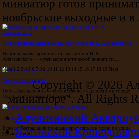
миниатюр готов принимат
ноябрьские выходные и в
Национальная картинная галерея имени И. К. Айвазовского
Национальная картинная галерея имени И. К.
Айвазовского — музей маринистической живописи,…
Next
1
2
3
4
5
6
7
8
9
10
11
12
13
14
15
16
17
18
19
Next
Генуэзская крепость
Copyright ©
2026 А
Генуэзская крепость — средневековые укрепления в городе
миниатюре". All Rights R
Судак, построенные Генуэзской…
Алуштинский Аквариу
Евпаторийский Краеведческий музей
Ялтинский Крокодиляр
Если от Театральной площади прогуляться к морю по улице
Дувановской…