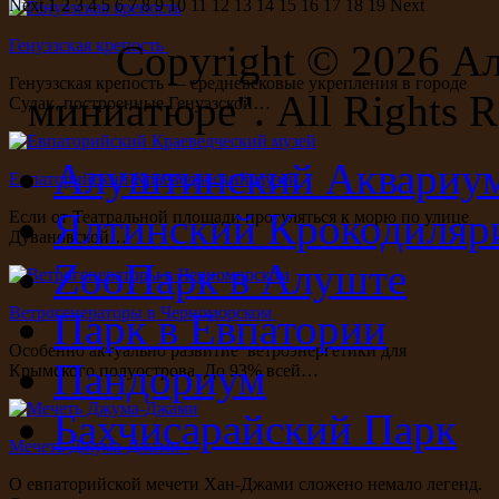
Next
1
2
3
4
5
6
7
8
9
10
11
12
13
14
15
16
17
18
19
Next
Генуэзская крепость
Copyright ©
2026 А
Генуэзская крепость — средневековые укрепления в городе
миниатюре". All Rights R
Судак, построенные Генуэзской…
Алуштинский Аквариу
Евпаторийский Краеведческий музей
Ялтинский Крокодиляр
Если от Театральной площади прогуляться к морю по улице
Дувановской…
ZooПарк в Алуште
Ветрогенераторы в Черноморском
Парк в Евпатории
Особенно актуально развитие ветроэнергетики для
Пандориум
Крымского полуострова. До 93% всей…
Бахчисарайский Парк
Мечеть Джума-Джами
О евпаторийской мечети Хан-Джами сложено немало легенд.