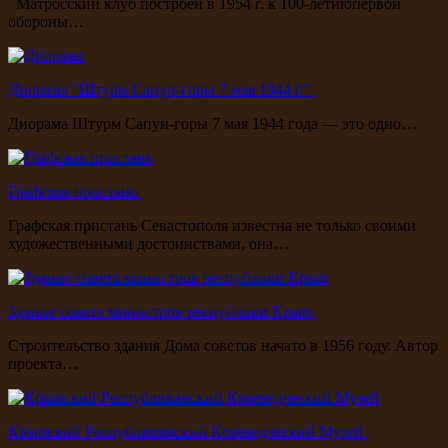
Матросский клуб построен в 1954 г. к 100-летиюпервой
обороны…
Диорама "Штурм Сапун-горы 7 мая 1944 г."
Диорама Штурм Сапун-горы 7 мая 1944 года — это одно…
Графская пристань
Графская пристань Севастополя известна не только своими
художественными достоинствами, она…
Здание совета министров республики Крым
Строительство здания Дома советов начато в 1956 году. Автор
проекта…
Крымский Республиканский Краеведческий Музей