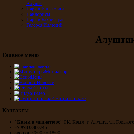
Алуште
Парк в Евпатории
Пандориум
Парк в Бахчисарае
Галерея Иллюзий
Алуштин
Главное меню
Главная
Миниатюры
Цены
Новости
Статьи
Видео
Смотрите также
Контакты
"Крым в миниатюре"
РК, Крым, г. Алушта, ул. Горького
+7 978 000 0745
Звонки с 9:00 до 18:00