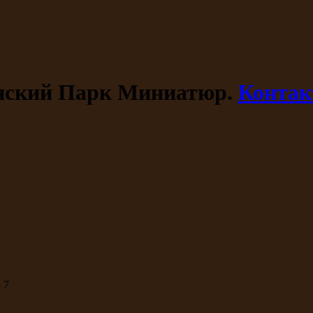
ский Парк Миниатюр.
Конта
 7