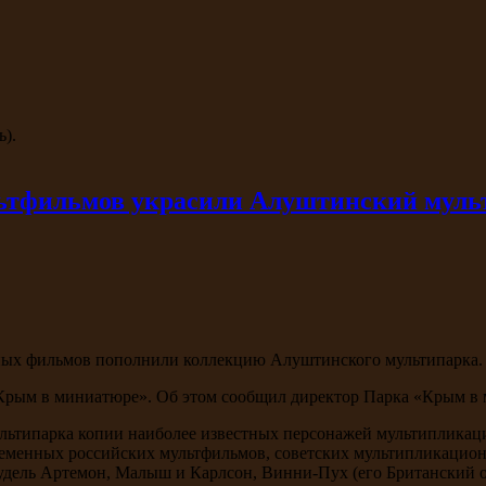
ь).
ьтфильмов украсили Алуштинский муль
ных фильмов пополнили коллекцию Алуштинского мультипарка.
Крым в миниатюре». Об этом сообщил директор Парка «Крым в
льтипарка копии наиболее известных персонажей мультипликац
ременных российских мультфильмов, советских мультипликационн
пудель Артемон, Малыш и Карлсон, Винни-Пух (его Британский 