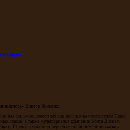
типарк
 миниатюре» Виктор Жиленко.
ионных фильмов, известных как маленьким посетителям Парка
ых сказок, а также мультсериалов компании Уолта Диснея.
образ), Шрек с компанией персонажей одноименной сказки,