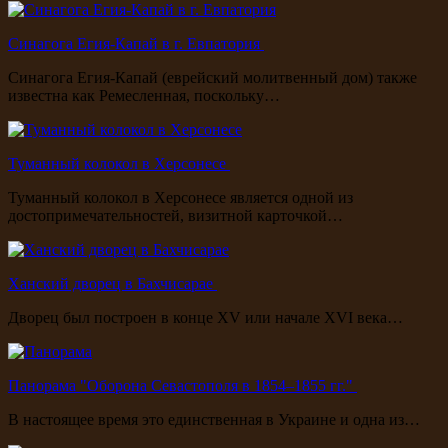
Синагога Егия-Капай в г. Евпатория
Синагога Егия-Капай (еврейский молитвенный дом) также
известна как Ремесленная, поскольку…
Туманный колокол в Херсонесе
Туманный колокол в Херсонесе является одной из
достопримечательностей, визитной карточкой…
Ханский дворец в Бахчисарае
Дворец был построен в конце XV или начале XVI века…
Панорама "Оборона Севастополя в 1854–1855 гг."
В настоящее время это единственная в Украине и одна из…