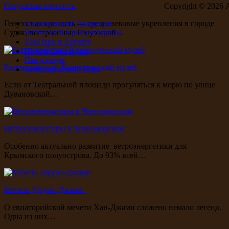
Генуэзская крепость
Copyright ©
2026 
Генуэзская крепость — средневековые укрепления в городе
Алуштинский Аквариум
Судак, построенные Генуэзской…
Ялтинский Крокодиляриум
ZooПарк в Алуште
Парк в Евпатории
Пандориум
Евпаторийский Краеведческий музей
Бахчисарайский Парк
Если от Театральной площади прогуляться к морю по улице
Дувановской…
Ветрогенераторы в Черноморском
Особенно актуально развитие ветроэнергетики для
Крымского полуострова. До 93% всей…
Мечеть Джума-Джами
О евпаторийской мечети Хан-Джами сложено немало легенд.
Одна из них…