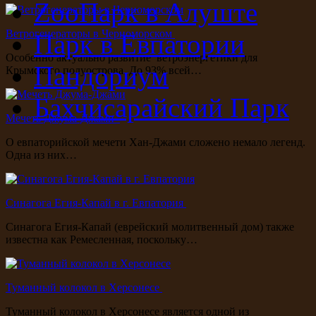
ZooПарк в Алуште
Ветрогенераторы в Черноморском
Парк в Евпатории
Особенно актуально развитие ветроэнергетики для
Пандориум
Крымского полуострова. До 93% всей…
Бахчисарайский Парк
Мечеть Джума-Джами
О евпаторийской мечети Хан-Джами сложено немало легенд.
Одна из них…
Синагога Егия-Капай в г. Евпатория
Синагога Егия-Капай (еврейский молитвенный дом) также
известна как Ремесленная, поскольку…
Туманный колокол в Херсонесе
Туманный колокол в Херсонесе является одной из