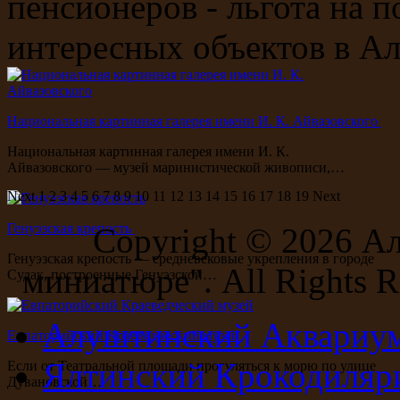
пенсионеров - льгота на 
интересных объектов в А
Национальная картинная галерея имени И. К. Айвазовского
Национальная картинная галерея имени И. К.
Айвазовского — музей маринистической живописи,…
Next
1
2
3
4
5
6
7
8
9
10
11
12
13
14
15
16
17
18
19
Next
Генуэзская крепость
Copyright ©
2026 А
Генуэзская крепость — средневековые укрепления в городе
миниатюре". All Rights R
Судак, построенные Генуэзской…
Алуштинский Аквариу
Евпаторийский Краеведческий музей
Ялтинский Крокодиляр
Если от Театральной площади прогуляться к морю по улице
Дувановской…