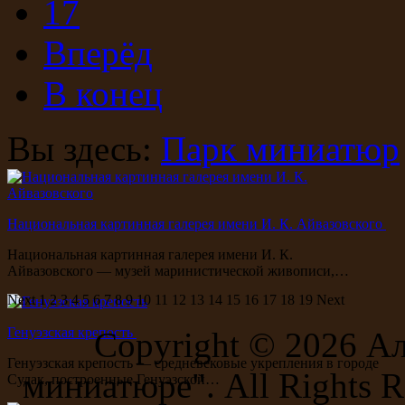
17
Вперёд
В конец
Вы здесь:
Парк миниатюр
Национальная картинная галерея имени И. К. Айвазовского
Национальная картинная галерея имени И. К.
Айвазовского — музей маринистической живописи,…
Next
1
2
3
4
5
6
7
8
9
10
11
12
13
14
15
16
17
18
19
Next
Генуэзская крепость
Copyright ©
2026 А
Генуэзская крепость — средневековые укрепления в городе
миниатюре". All Rights R
Судак, построенные Генуэзской…