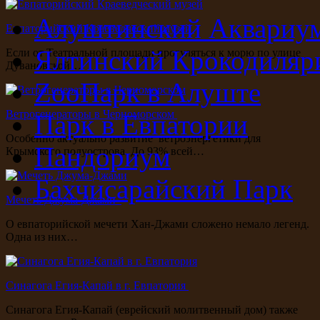
Алуштинский Аквариу
Евпаторийский Краеведческий музей
Ялтинский Крокодиляр
Если от Театральной площади прогуляться к морю по улице
Дувановской…
ZooПарк в Алуште
Ветрогенераторы в Черноморском
Парк в Евпатории
Особенно актуально развитие ветроэнергетики для
Пандориум
Крымского полуострова. До 93% всей…
Бахчисарайский Парк
Мечеть Джума-Джами
О евпаторийской мечети Хан-Джами сложено немало легенд.
Одна из них…
Синагога Егия-Капай в г. Евпатория
Синагога Егия-Капай (еврейский молитвенный дом) также