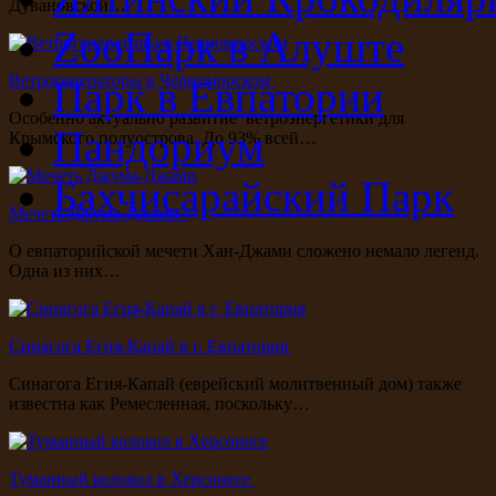
Дувановской…
ZooПарк в Алуште
Ветрогенераторы в Черноморском
Парк в Евпатории
Особенно актуально развитие ветроэнергетики для
Пандориум
Крымского полуострова. До 93% всей…
Бахчисарайский Парк
Мечеть Джума-Джами
О евпаторийской мечети Хан-Джами сложено немало легенд.
Одна из них…
Синагога Егия-Капай в г. Евпатория
Синагога Егия-Капай (еврейский молитвенный дом) также
известна как Ремесленная, поскольку…
Туманный колокол в Херсонесе