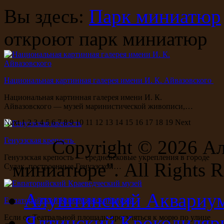
Вы здесь:
Парк миниатюр
откроют парк миниатюр
Национальная картинная галерея имени И. К. Айвазовского
Национальная картинная галерея имени И. К.
Айвазовского — музей маринистической живописи,…
Next
1
2
3
4
5
6
7
8
9
10
11
12
13
14
15
16
17
18
19
Next
Генуэзская крепость
Copyright ©
2026 А
Генуэзская крепость — средневековые укрепления в городе
миниатюре". All Rights R
Судак, построенные Генуэзской…
Алуштинский Аквариу
Евпаторийский Краеведческий музей
Ялтинский Крокодиляр
Если от Театральной площади прогуляться к морю по улице