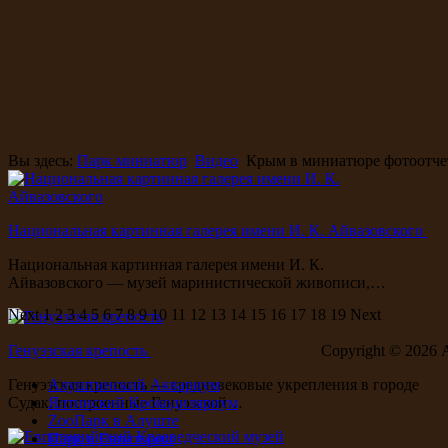
Вы здесь:
Парк миниатюр
Видео
Крым в миниатюре фотоотче
Национальная картинная галерея имени И. К. Айвазовского
Национальная картинная галерея имени И. К.
Айвазовского — музей маринистической живописи,…
Next
1
2
3
4
5
6
7
8
9
10
11
12
13
14
15
16
17
18
19
Next
Генуэзская крепость
Copyright ©
2026 
Генуэзская крепость — средневековые укрепления в городе
Алуштинский Аквариум
Судак, построенные Генуэзской…
Ялтинский Крокодиляриум
ZooПарк в Алуште
Парк в Евпатории