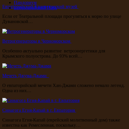
Пандориум
Евпаторийский Краеведческий музей
Бахчисарайский Парк
Если от Театральной площади прогуляться к морю по улице
Дувановской…
Ветрогенераторы в Черноморском
Особенно актуально развитие ветроэнергетики для
Крымского полуострова. До 93% всей…
Мечеть Джума-Джами
О евпаторийской мечети Хан-Джами сложено немало легенд.
Одна из них…
Синагога Егия-Капай в г. Евпатория
Синагога Егия-Капай (еврейский молитвенный дом) также
известна как Ремесленная, поскольку…