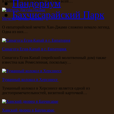
Пандориум
Крымского полуострова. До 93% всей…
Бахчисарайский Парк
Мечеть Джума-Джами
О евпаторийской мечети Хан-Джами сложено немало легенд.
Одна из них…
Синагога Егия-Капай в г. Евпатория
Синагога Егия-Капай (еврейский молитвенный дом) также
известна как Ремесленная, поскольку…
Туманный колокол в Херсонесе
Туманный колокол в Херсонесе является одной из
достопримечательностей, визитной карточкой…
Ханский дворец в Бахчисарае