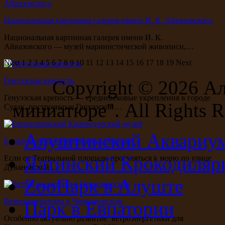
Национальная картинная галерея имени И. К. Айвазовского
Национальная картинная галерея имени И. К.
Айвазовского — музей маринистической живописи,…
Next
1
2
3
4
5
6
7
8
9
10
11
12
13
14
15
16
17
18
19
Next
Генуэзская крепость
Copyright ©
2026 А
Генуэзская крепость — средневековые укрепления в городе
миниатюре". All Rights R
Судак, построенные Генуэзской…
Алуштинский Аквариу
Евпаторийский Краеведческий музей
Ялтинский Крокодиляр
Если от Театральной площади прогуляться к морю по улице
Дувановской…
ZooПарк в Алуште
Ветрогенераторы в Черноморском
Парк в Евпатории
Особенно актуально развитие ветроэнергетики для